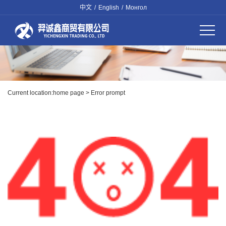
中文
/
English
/
Монгол
Current location:
home page
> Error prompt