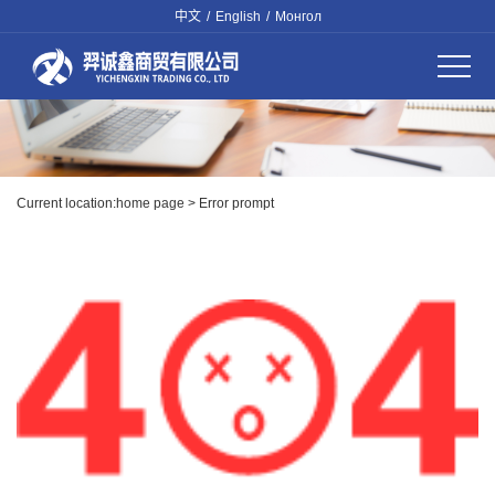
中文
/
English
/
Монгол
Current location:
home page
> Error prompt